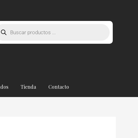
squeda
oductos
ados
Tienda
Contacto