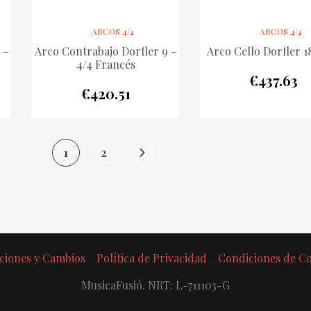
ARCOS 4/4
ARCOS 4/4
 –
Arco Contrabajo Dorfler 9 –
Arco Cello Dorfler 18
4/4 Francés
€
437.63
€
420.51
1
2
ciones y Cambios
Política de Privacidad
Condiciones de 
MusicaFusió. NRT: L-711103-G