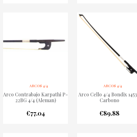
ARCOS 4/4
ARCOS 4/4
Arco Contrabajo Karpathi P-
Arco Cello 4/4 Bondix 1453
22BG 4/4 (Aleman)
Carbono
€
77.04
€
89.88