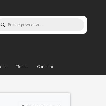
squeda
oductos
ados
Tienda
Contacto