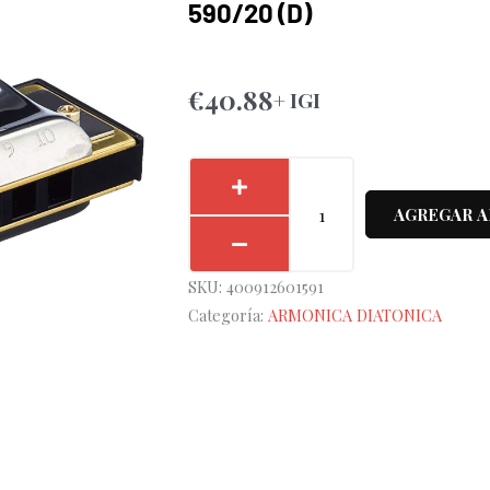
590/20 (D)
€
40.88
+ IGI
Armónica
Hohner
AGREGAR A
Big
River
SKU:
400912601591
Harp
Categoría:
ARMONICA DIATONICA
20V
590/20
(D)
cantidad