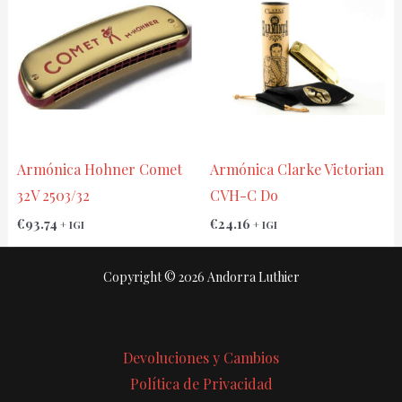
Armónica Hohner Comet
Armónica Clarke Victorian
32V 2503/32
CVH-C Do
€
93.74
€
24.16
+ IGI
+ IGI
Copyright © 2026 Andorra Luthier
Devoluciones y Cambios
Política de Privacidad