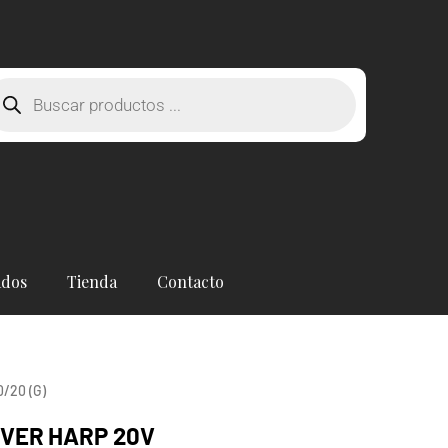
squeda
oductos
ados
Tienda
Contacto
/20 (G)
IVER HARP 20V