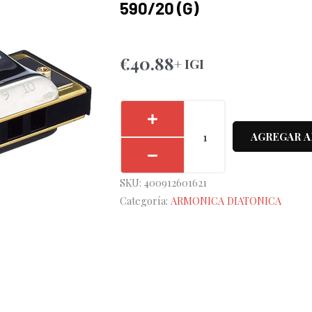
590/20 (G)
€
40.88
+ IGI
Armónica
Hohner
AGREGAR A
Big
River
SKU:
400912601621
Harp
Categoría:
ARMONICA DIATONICA
20V
590/20
(G)
cantidad