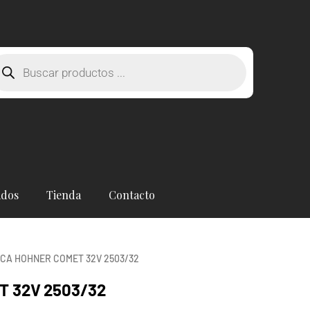
squeda
oductos
ados
Tienda
Contacto
CA HOHNER COMET 32V 2503/32
 32V 2503/32