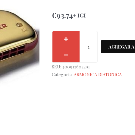
€
93.74
+ IGI
Armónica
Hohner
AGREGAR A
Comet
32V
SKU:
400912602291
2503/32
Categoría:
ARMONICA DIATONICA
cantidad