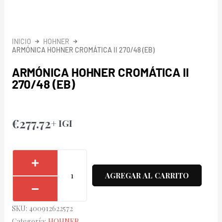
INICIO
HOHNER
ARMÓNICA HOHNER CROMÁTICA II 270/48 (EB)
ARMÓNICA HOHNER CROMÁTICA II
270/48 (EB)
€
277.72
+ IGI
Armónica
Hohner
AGREGAR AL CARRITO
Cromática
II
SKU:
400912622572
270/48
Categoría:
HOHNER