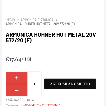
INICIO
ARMONICA DIATONICA
ARMÓNICA HOHNER HOT METAL 20V 572/20 (F)
ARMÓNICA HOHNER HOT METAL 20V
572/20 (F)
€
17.64
+ IGI
Armónica
Hohner
AGREGAR AL CARRITO
Hot
Metal
SKU:
048667330351
20V
Categoría:
ARMONICA DIATONICA