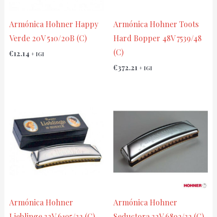
Armónica Hohner Happy
Armónica Hohner Toots
Verde 20V 510/20B (C)
Hard Bopper 48V 7539/48
(C)
€
12.14
+ IGI
€
372.21
+ IGI
Armónica Hohner
Armónica Hohner
Lieblinge 32V 6195/32 (C)
Seductora 32V 6892/32 (C)