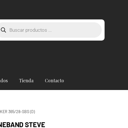
squeda
oductos
ados
Tienda
Contacto
ER 365/28-SBS (D)
NEBAND STEVE