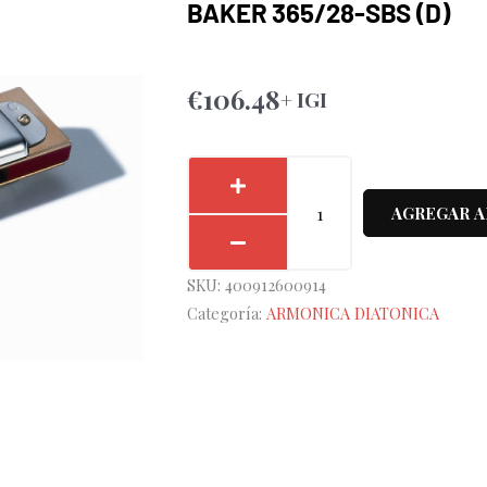
BAKER 365/28-SBS (D)
€
106.48
+ IGI
Armónica
Hohner
AGREGAR A
Marineband
Steve
SKU:
400912600914
Baker
Categoría:
ARMONICA DIATONICA
365/28-
SBS
(D)
cantidad