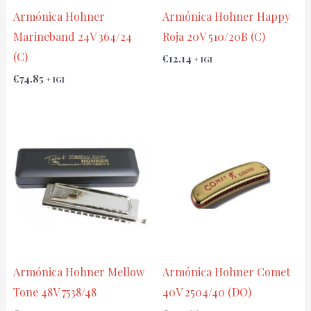
Armónica Hohner
Armónica Hohner Happy
Marineband 24V 364/24
Roja 20V 510/20B (C)
(C)
€
12.14
+ IGI
€
74.85
+ IGI
Armónica Hohner Mellow
Armónica Hohner Comet
Tone 48V 7538/48
40V 2504/40 (DO)