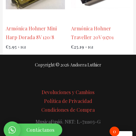
Armónica Hohner Mini
Armónica Hohner
Harp Dorada 8V 120/8
Traveller 20V 91701
€
5.95
€
25.19
+ IGI
+ IGI
Copyright © 2026 Andorra Luthier
Devoluciones y Cambios
Política de Privacidad
Condiciones de Compra
MusicaFusió. NRT: L-711103-G
Contáctanos
0