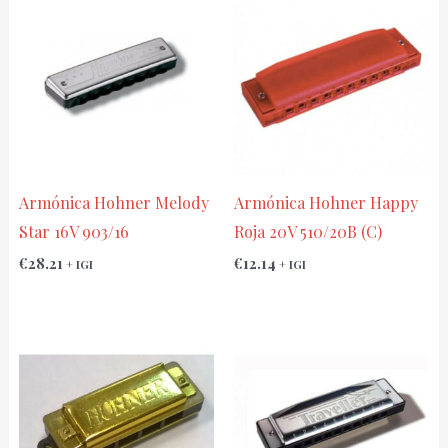
Armónica Hohner Melody
Armónica Hohner Happy
Star 16V 903/16
Roja 20V 510/20B (C)
€
28.21
€
12.14
+ IGI
+ IGI