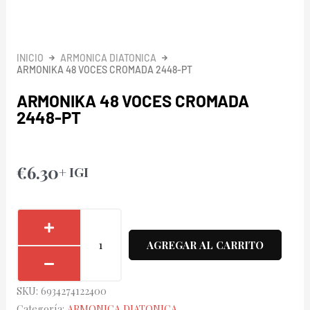
INICIO
ARMONICA DIATONICA
ARMONIKA 48 VOCES CROMADA 2448-PT
ARMONIKA 48 VOCES CROMADA
2448-PT
€
6.30
+ IGI
Armonika
48
AGREGAR AL CARRITO
Voces
Cromada
SKU:
6934274122400
2448-
Categoría:
ARMONICA DIATONICA