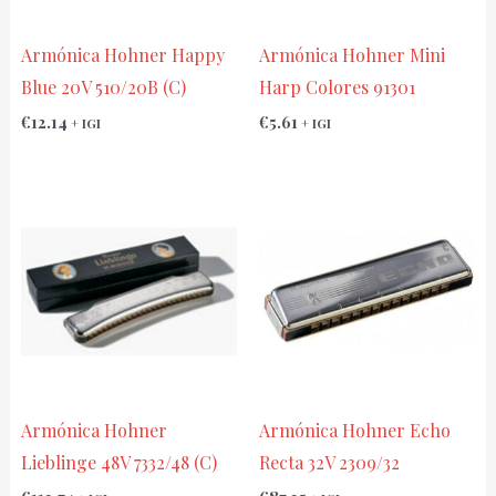
Armónica Hohner Happy
Armónica Hohner Mini
Blue 20V 510/20B (C)
Harp Colores 91301
€
12.14
€
5.61
+ IGI
+ IGI
Armónica Hohner
Armónica Hohner Echo
Lieblinge 48V 7332/48 (C)
Recta 32V 2309/32