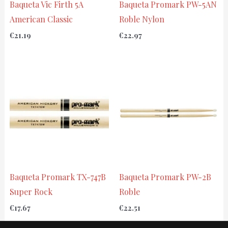
Baqueta Vic Firth 5A
Baqueta Promark PW-5AN
American Classic
Roble Nylon
€
21.19
€
22.97
Baqueta Promark TX-747B
Baqueta Promark PW-2B
Super Rock
Roble
€
17.67
€
22.51