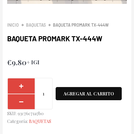
INICIO
BAQUETAS
BAQUETA PROMARK TX-444W
BAQUETA PROMARK TX-444W
€
9.80
+ IGI
Baqueta
Promark
AGREGAR AL CARRITO
TX-
444W
SKU:
93c76c71a7b0
cantidad
Categoría:
BAQUETAS