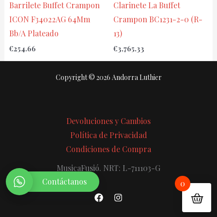
Barrilete Buffet Crampon
Clarinete La Buffet
ICON F34022AG 64Mm
Crampon BC1231-2-0 (R-
Bb/A Plateado
13)
€
254.66
€
3,765.33
Copyright © 2026 Andorra Luthier
Devoluciones y Cambios
Política de Privacidad
Condiciones de Compra
MusicaFusió. NRT: L-711103-G
Contáctanos
0