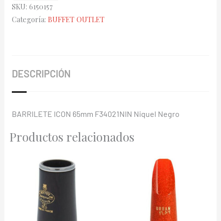
SKU:
6150157
F34021NIN
Categoría:
BUFFET OUTLET
65Mm
Bb/A
Niquel
Negro
DESCRIPCIÓN
cantidad
BARRILETE ICON 65mm F34021NIN Niquel Negro
Productos relacionados