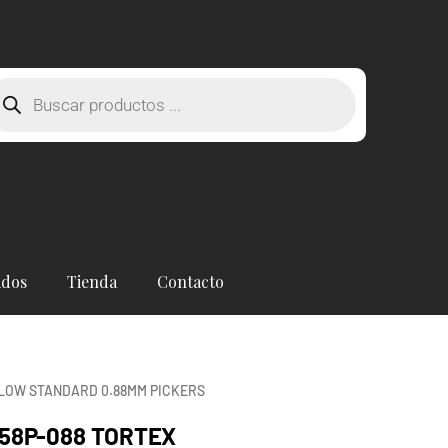
squeda
oductos
ados
Tienda
Contacto
FLOW STANDARD 0.88MM PICKERS
558P-088 TORTEX