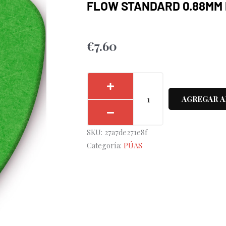
FLOW STANDARD 0.88MM 
€
7.60
Bolsa
12
AGREGAR A
Púas
Dunlop
SKU:
27a7de271e8f
558P-
Categoría:
PÚAS
088
Tortex
Flow
Standard
0.88mm
Pickers