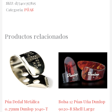
SKU:
d774ee357815
558P-
Categoría:
PÚAS
100
Tortex
Flow
Productos relacionados
Standard
1.00mm
Pickers
cantidad
Púa Dedal Metálica
Bolsa 12 Púas Uña Dunlop
0.25mm Dunlop 3040-T
9020-R Shell Large