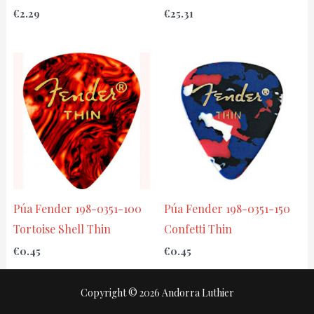
€
2.29
€
25.31
Púa Fender 198-0351-100
Púa Fender 198-0351-150
Tortoise Shell Thin
Confetti Thin
€
0.45
€
0.45
Copyright © 2026 Andorra Luthier