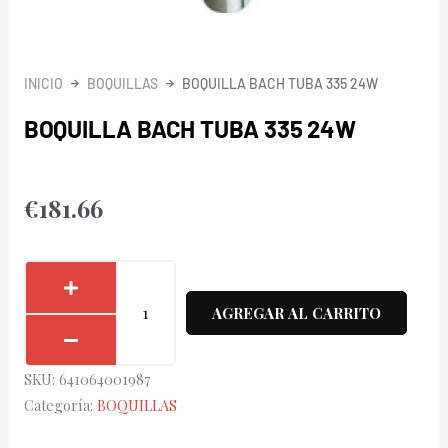
INICIO
BOQUILLAS
BOQUILLA BACH TUBA 335 24W
BOQUILLA BACH TUBA 335 24W
€
181.66
Boquilla
Bach
AGREGAR AL CARRITO
Tuba
335
SKU:
641064001987
24W
Categoría:
BOQUILLAS
cantidad