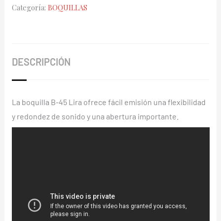
Categoría:
BOQUILLAS
45
LIRA
CM312
cantidad
DESCRIPCIÓN
La boquilla B-45 Lira ofrece fácil emisión una flexibilidad
y redondez de sonido y una abertura importante.