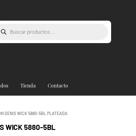
squeda
oductos
ados
Tienda
Contacto
N DENIS WICK 5880-5BL PLATEADA
S WICK 5880-5BL