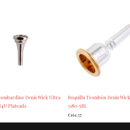
Bombardino Denis Wick Ultra
Boquilla Trombón Denis Wick
4U Plateada
3180-5BL
€
161.57