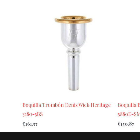
Boquilla Trombón Denis Wick Heritage
Boquilla 
3180-5BS
5880E-SM
€
161.57
€
150.87