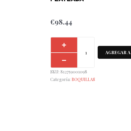
€
98.44
Boquilla
Trombón
AGREGAR A
Denis
Wick
SKU:
812759001098
5880-
Categoría:
BOQUILLAS
5BL
Plateada
cantidad