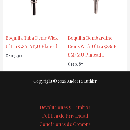
Boquilla Tuba Denis Wick
Boquilla Bombardino
Ultra 5386-AT3U Plateada
Denis Wick Ultra 5880E-
SM3MU Plateada
€
203.30
€
150.87
Copyright © 2026 Andorra Luthier
Devoluciones y Cambios
Política de Privacidad
Condiciones de Compra