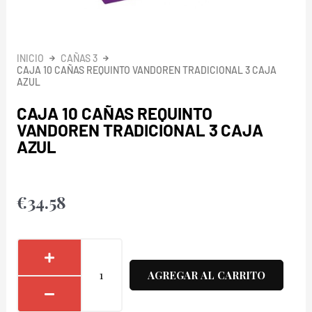
INICIO
CAÑAS 3
CAJA 10 CAÑAS REQUINTO VANDOREN TRADICIONAL 3 CAJA
AZUL
CAJA 10 CAÑAS REQUINTO
VANDOREN TRADICIONAL 3 CAJA
AZUL
€
34.58
Caja
10
AGREGAR AL CARRITO
Cañas
Requinto