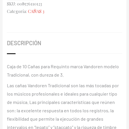
SKU:
008576110123
Vandoren
Categoría:
CAÑAS 3
Tradicional
3
caja
azul
DESCRIPCIÓN
cantidad
Caja de 10 Cañas para Requinto marca Vandoren modelo
Tradicional, con dureza de 3.
Las cañas Vandoren Tradicional son las más tocadas por
los músicos profesionales e ideales para cualquier tipo
de música. Las principales características que reúnen
son: la excelente respuesta en todos los registros, la
flexibilidad que permite la ejecución de grandes
intervalos en “legato” y “staccato” y la riqueza de timbre