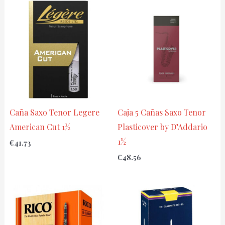
Caña Saxo Tenor Legere
Caja 5 Cañas Saxo Tenor
American Cut 1½
Plasticover by D’Addario
1½
€
41.73
€
48.56