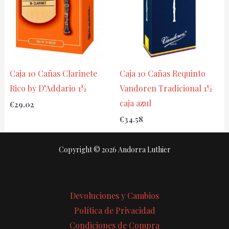
Caja 10 Cañas Clarinete
Caja 10 Cañas Requinto
Rico by D’Addario 1½
Vandoren Tradicional 1½
caja azul
€
29.02
€
34.58
Copyright © 2026 Andorra Luthier
Devoluciones y Cambios
Política de Privacidad
Condiciones de Compra