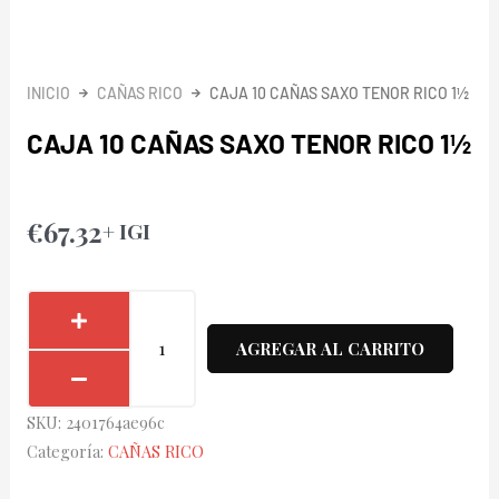
INICIO
CAÑAS RICO
CAJA 10 CAÑAS SAXO TENOR RICO 1½
CAJA 10 CAÑAS SAXO TENOR RICO 1½
€
67.32
+ IGI
Caja
10
AGREGAR AL CARRITO
Cañas
Saxo
SKU:
2401764ae96c
Tenor
Categoría:
CAÑAS RICO
Rico
1½