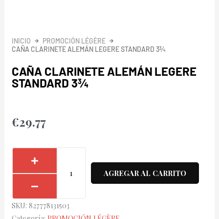
INICIO
PROMOCIÓN LÉGÈRE
CAÑA CLARINETE ALEMÁN LEGERE STANDARD 3¾
CAÑA CLARINETE ALEMÁN LEGERE
STANDARD 3¾
€
29.77
Caña
Clarinete
AGREGAR AL CARRITO
Alemán
Legere
SKU:
827778131503
Standard
Categoría:
PROMOCIÓN LÉGÈRE