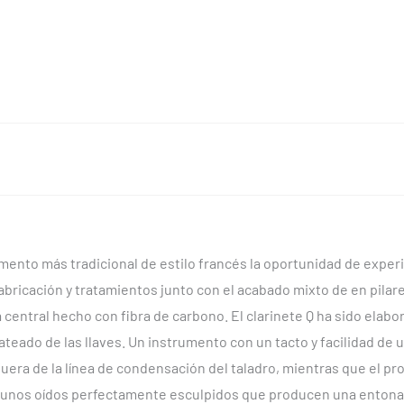
oro
cantidad
rumento más tradicional de estilo francés la oportunidad de expe
icación y tratamientos junto con el acabado mixto de en pilares
ga central hecho con fibra de carbono. El clarinete Q ha sido ela
ateado de las llaves. Un instrumento con un tacto y facilidad de 
era de la línea de condensación del taladro, mientras que el pr
o y unos oídos perfectamente esculpidos que producen una entona