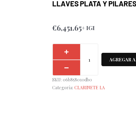
LLAVES PLATA Y PILARE
€
6,451.65
+ IGI
Clarinete
A
AGREGAR A
Backun
Q2
SKU:
06b858010db0
Series
Categoría:
CLARINETE LA
Cocobolo
18
Llaves
plata
y
Pilares