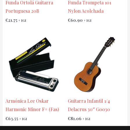
Funda Ortolá Guitarra
Funda Trompeta 101
Portuguesa 20B
Nylon Acolchada
€
21.75
€
60.90
+ IGI
+ IGI
Armónica Lee Oskar
Guitarra Infantil 1/4
Harmonic Minor F# (Fas)
Delacrus 30″ G0030
€
63.55
€
81.06
+ IGI
+ IGI