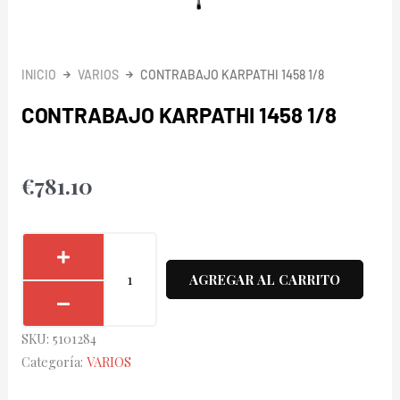
INICIO
VARIOS
CONTRABAJO KARPATHI 1458 1/8
CONTRABAJO KARPATHI 1458 1/8
€
781.10
Contrabajo
Karpathi
AGREGAR AL CARRITO
1458
1/8
SKU:
5101284
cantidad
Categoría:
VARIOS