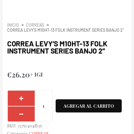
INICIO
CORREAS
CORREA LEVY’S M10HT-13 FOLK INSTRUMENT SERIES BANJO 2″
CORREA LEVY’S M10HT-13 FOLK
INSTRUMENT SERIES BANJO 2″
€
26.20
+ IGI
Correa
Levy's
AGREGAR AL CARRITO
M10HT-
13
SKU:
3375e404fb35
Folk
Categoría:
CORREAS