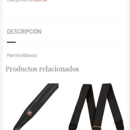
Instrument
Series
Banjo
2"
DESCRIPCIÓN
cantidad
Marrón/Blanco
Productos relacionados