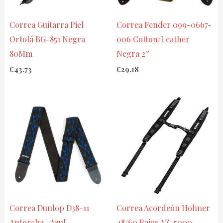
Correa Guitarra Piel
Correa Fender 099-0667-
Ortolá BG-851 Negra
006 Cotton/Leather
80Mm
Negra 2″
€
43.73
€
29.18
Correa Dunlop D38-11
Correa Acordeón Hohner
Antorcha -Azul
48/60 Bajos AZ-5000