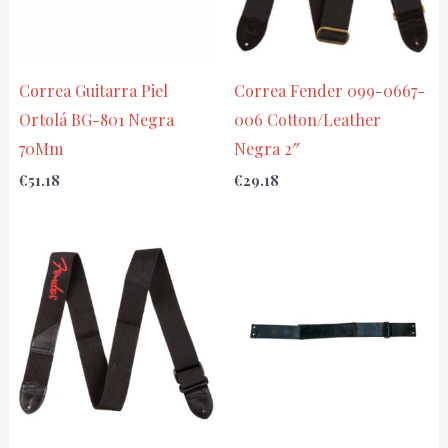
Correa Guitarra Piel
Correa Fender 099-0667-
Ortolá BG-801 Negra
006 Cotton/Leather
70Mm
Negra 2″
€
51.18
€
29.18