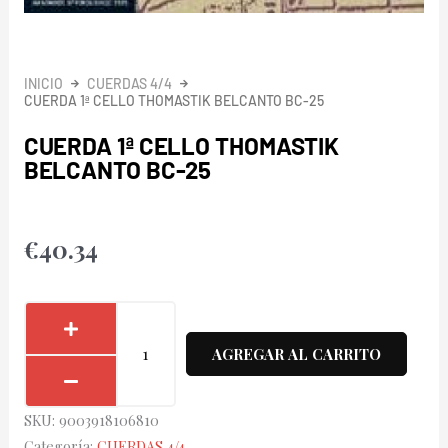
INICIO
CUERDAS 4/4
CUERDA 1ª CELLO THOMASTIK BELCANTO BC-25
CUERDA 1ª CELLO THOMASTIK
BELCANTO BC-25
€
40.34
Cuerda
1ª
AGREGAR AL CARRITO
Cello
Thomastik
SKU:
9003918106810
Belcanto
Categoría:
CUERDAS 4/4