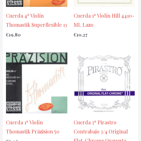
Cuerda 4ª Violín
Cuerda 1ª Violín Hill 4410-
Thomastik Superflexible 13
ML Lazo
€
19.80
€
10.27
Cuerda 1ª Violín
Cuerda 3ª Pirastro
Thomastik Präzision 50
Contrabajo 3/4 Original
Flat-Chrome Orquesta