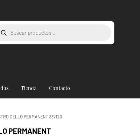
squeda
oductos
ados
Tienda
Contacto
STRO CELLO PERMANENT 337120
LLO PERMANENT