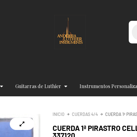
Bú
de
pr
Guitarras de Luthier
Instrumentos Personaliz
INICIO
CUERDAS 4/4
CUERDA 1ª PIRA
CUERDA 1ª PIRASTRO CE
337120