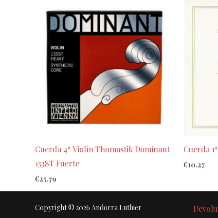
Cuerda 4ª Violín Thomastik Dominant
Cuerda 1ª
133ST Fuerte
€
10.27
€
25.79
Copyright © 2026 Andorra Luthier
Devolu