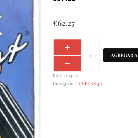
€
62.27
Cuerda
1ª
AGREGAR A
Pirastro
Cello
SKU:
5104221
Permanent
Categoría:
CUERDAS 4/4
337120
cantidad