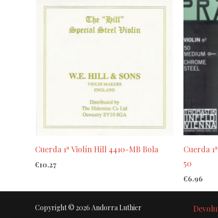
Cuerda 1ª Violín Hill 4410-MB Bola
Cuerda 1ª
50
€
10.27
€
6.96
Copyright © 2026 Andorra Luthier
Devolu