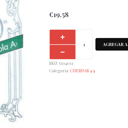
€
19.58
Cuerda
1ª
AGREGAR A
Pirastro
Viola
SKU:
5104011
Chromcor
Categoría:
CUERDAS 4/4
329120
cantidad