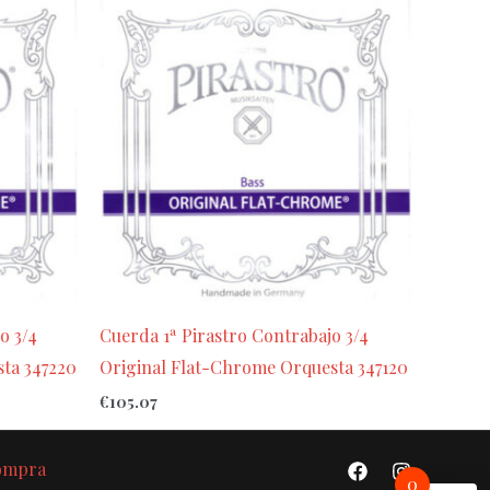
o 3/4
Cuerda 1ª Pirastro Contrabajo 3/4
ta 347220
Original Flat-Chrome Orquesta 347120
€
105.07
Compra
0