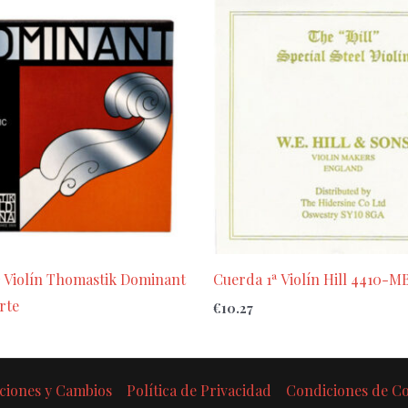
 Violín Thomastik Dominant
Cuerda 1ª Violín Hill 4410-M
rte
€
10.27
ciones y Cambios
Política de Privacidad
Condiciones de 