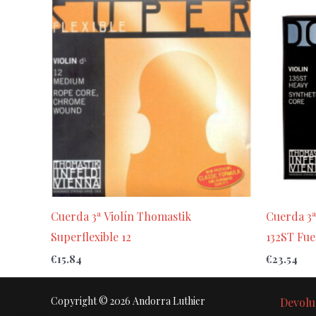
Cuerda 3ª Violín Thomastik
Cuerda 3ª
Superflexible 12
132ST Fue
€
15.84
€
23.54
Copyright © 2026 Andorra Luthier
Devolu