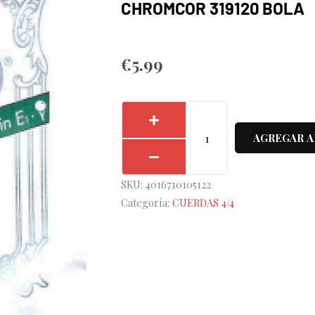
CHROMCOR 319120 BOLA
€
5.99
Cuerda
1ª
AGREGAR A
Pirastro
Violín
SKU:
4016710105122
4/4
Categoría:
CUERDAS 4/4
Pirastro
Chromcor
319120
Bola
cantidad