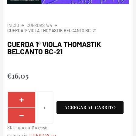
INICIO
CUERDAS 4/4
CUERDA 1ª VIOLA THOMASTIK BELCANTO BC-21
CUERDA 1ª VIOLA THOMASTIK
BELCANTO BC-21
€
16.05
Cuerda
1ª
AGREGAR AL CARRITO
Viola
Thomastik
SKU:
9003918107756
Belcanto
Categoría:
CUERDAS 4/4