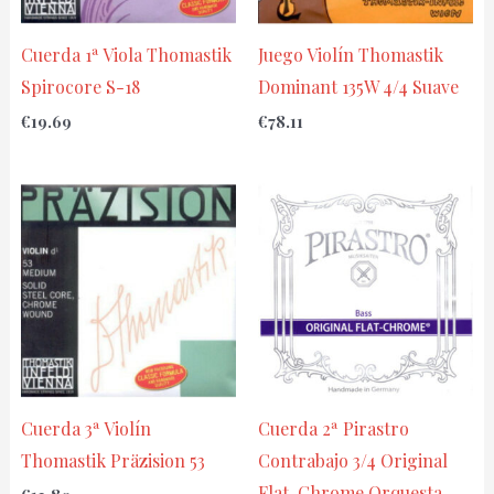
Cuerda 1ª Viola Thomastik
Juego Violín Thomastik
Spirocore S-18
Dominant 135W 4/4 Suave
€
19.69
€
78.11
Cuerda 3ª Violín
Cuerda 2ª Pirastro
Thomastik Präzision 53
Contrabajo 3/4 Original
Flat-Chrome Orquesta