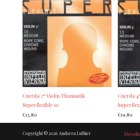
Cuerda 2ª Violín Thomastik
Cuerda 4ª
Superflexible 10
Superflexi
€
13.80
€
19.80
Copyright © 2026 Andorra Luthier
Devolu