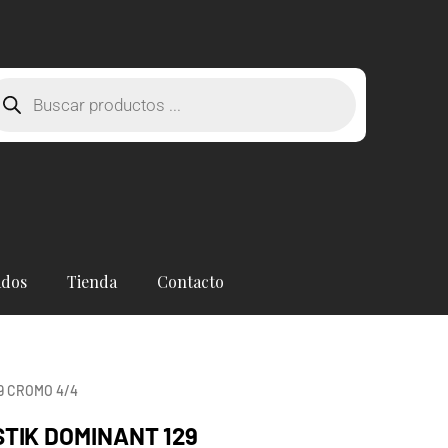
squeda
oductos
ados
Tienda
Contacto
9 CROMO 4/4
STIK DOMINANT 129