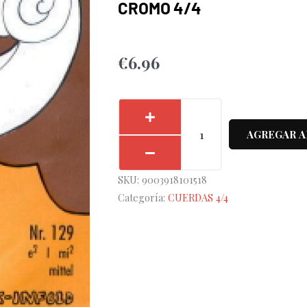
CROMO 4/4
€
6.96
Cuerda
1ª
AGREGAR A
Violín
Thomastik
SKU:
9003918101518
Dominant
Categoría:
CUERDAS 4/4
129
Cromo
4/4
cantidad