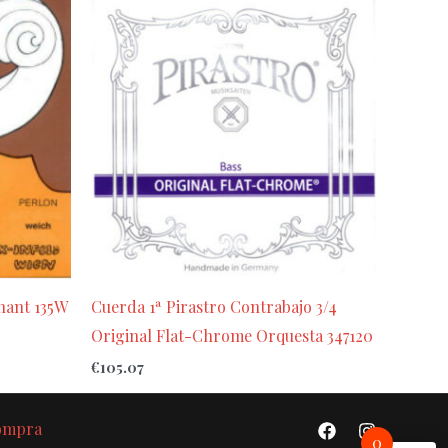
nant 135W
Cuerda 1ª Pirastro Contrabajo 3/4
Original Flat-Chrome Orquesta 347120
€
105.07
Compra
0