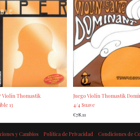
 Violín Thomastik
Juego Violín Thomastik Domi
ble 13
4/4 Suave
€
78.11
ciones y Cambios
Política de Privacidad
Condiciones de 