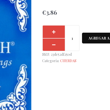
€
3.86
Cuerda
2ª
AGREGAR A
Hannabach
Azul
SKU:
23de52df250d
Clásica
Categoría:
CUERDAS
8152-
HT
cantidad