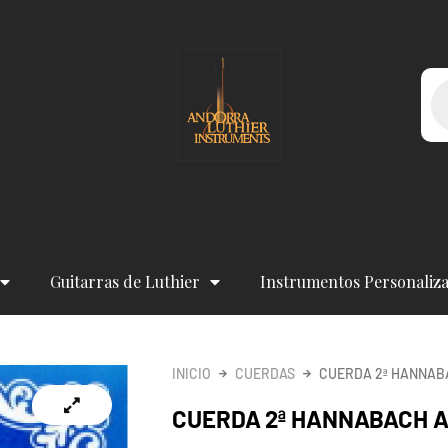
Bú
de
pr
Guitarras de Luthier
Instrumentos Personaliz
INICIO
CUERDAS
CUERDA 2ª HANNABA
CUERDA 2ª HANNABACH A