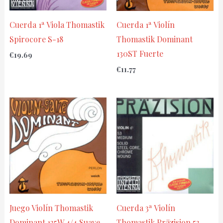
Cuerda 1ª Viola Thomastik
Cuerda 1ª Violín
Spirocore S-18
Thomastik Dominant
130ST Fuerte
€
19.69
€
11.77
Juego Violín Thomastik
Cuerda 3ª Violín
Dominant 135W 4/4 Suave
Thomastik Präzision 53