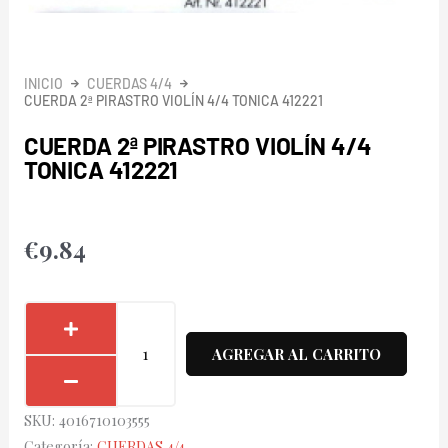
INICIO
CUERDAS 4/4
CUERDA 2ª PIRASTRO VIOLÍN 4/4 TONICA 412221
CUERDA 2ª PIRASTRO VIOLÍN 4/4
TONICA 412221
€
9.84
Cuerda
2ª
AGREGAR AL CARRITO
Pirastro
Violín
SKU:
4016710103555
4/4
Categoría:
CUERDAS 4/4