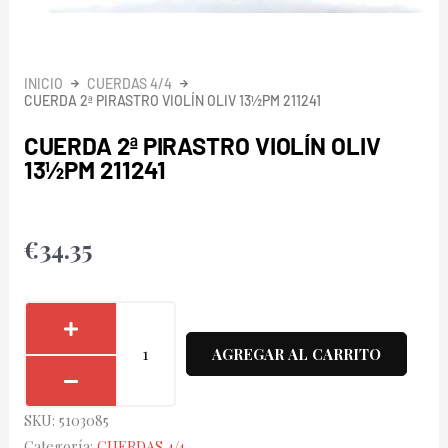
INICIO
CUERDAS 4/4
CUERDA 2ª PIRASTRO VIOLÍN OLIV 13½PM 211241
CUERDA 2ª PIRASTRO VIOLÍN OLIV
13½PM 211241
€
34.35
Cuerda
2ª
AGREGAR AL CARRITO
Pirastro
Violín
SKU:
5103085
Oliv
Categoría:
CUERDAS 4/4