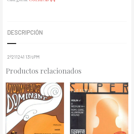
13½Pm
211241
cantidad
DESCRIPCIÓN
2ª211241 13½PM
Productos relacionados