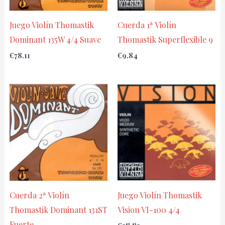
Juego Violín Thomastik
Cuerda 1ª Violín
Dominant 135W 4/4 Suave
Thomastik Superflexible 9
€
78.11
€
9.84
Cuerda 2ª Violín
Juego Violín Thomastik
Thomastik Dominant 131ST
Vision VI-100 4/4
Fuerte