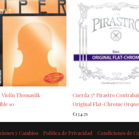
 Violín Thomastik
Cuerda 3ª Pirastro Contrabaj
ible 10
Original Flat-Chrome Orques
€
134.71
ciones y Cambios
Política de Privacidad
Condiciones de 