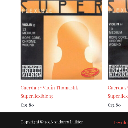
Cuerda 4ª Violín Thomastik
Cuerda 2ª
Superflexible 13
Superflex
€
19.80
€
13.80
Copyright © 2026 Andorra Luthier
Devolu