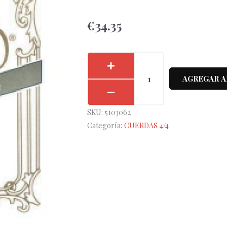
€
34.35
Cuerda
2ª
AGREGAR A
Pirastro
Violín
SKU:
5103062
Oliv
Categoría:
CUERDAS 4/4
13¾Pm
211251
cantidad