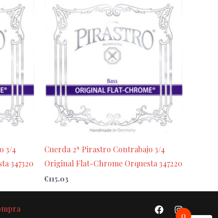
o 3/4
Cuerda 2ª Pirastro Contrabajo 3/4
ta 347320
Original Flat-Chrome Orquesta 347220
€
115.03
Compra
0