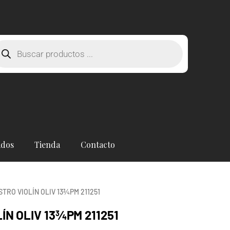
squeda
oductos
ados
Tienda
Contacto
STRO VIOLÍN OLIV 13¾PM 211251
ÍN OLIV 13¾PM 211251