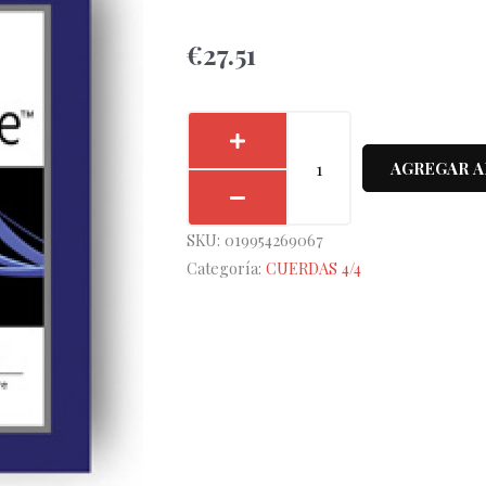
€
27.51
Cuerda
2ª
AGREGAR A
Viola
D'Addario
SKU:
019954269067
Helicore
Categoría:
CUERDAS 4/4
H-
412
cantidad