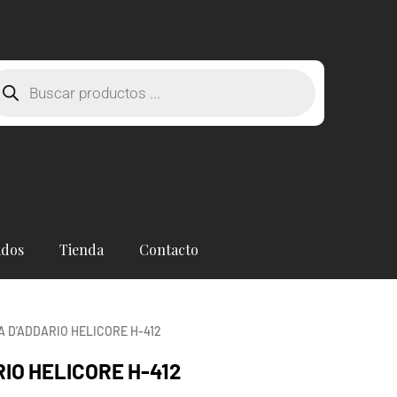
squeda
oductos
ados
Tienda
Contacto
A D’ADDARIO HELICORE H-412
IO HELICORE H-412