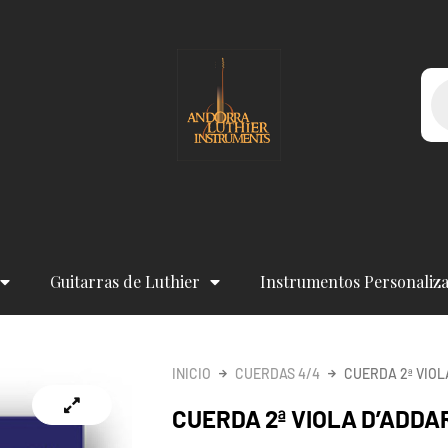
Bú
de
pr
Guitarras de Luthier
Instrumentos Personaliz
INICIO
CUERDAS 4/4
CUERDA 2ª VIOL
CUERDA 2ª VIOLA D’ADDAR