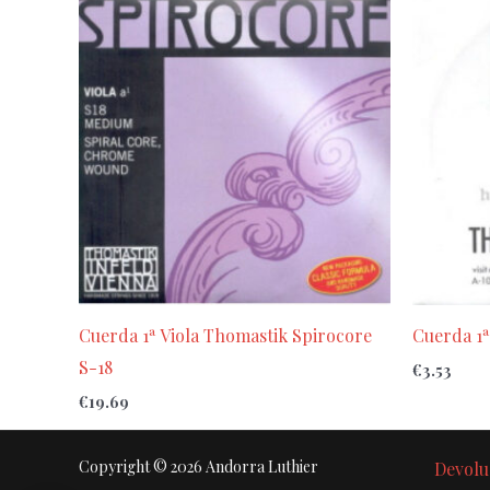
Cuerda 1ª Viola Thomastik Spirocore
Cuerda 1ª
S-18
€
3.53
€
19.69
Copyright © 2026 Andorra Luthier
Devolu