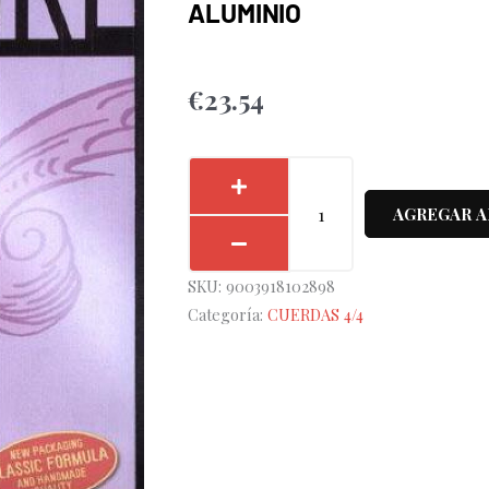
ALUMINIO
€
23.54
Cuerda
2ª
AGREGAR A
Viola
Thomastik
SKU:
9003918102898
Spirocore
Categoría:
CUERDAS 4/4
S-
19A
Aluminio
cantidad