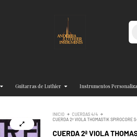
Bú
de
pr
Guitarras de Luthier
Instrumentos Personaliz
INICIO
CUERDAS 4/4
CUERDA 2ª VIOLA THOMASTIK SPIROCORE S
CUERDA 2ª VIOLA THOMAS