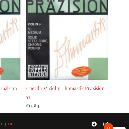
räzision
Cuerda 2ª Violín Thomastik Präzision
51
€
12.84
Compra
0