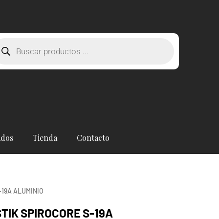
squeda
oductos
ados
Tienda
Contacto
-19A ALUMINIO
TIK SPIROCORE S-19A