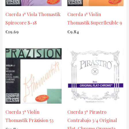
Cuerda 1ª Viola Thomastik
Cuerda 1ª Violín
Spirocore S-18
Thomastik Superflexible 9
€
19.69
€
9.84
Cuerda 3ª Violín
Cuerda 3ª Pirastro
Thomastik Präzision 53
Contrabajo 3/4 Original
Flat-Chrome Orquesta