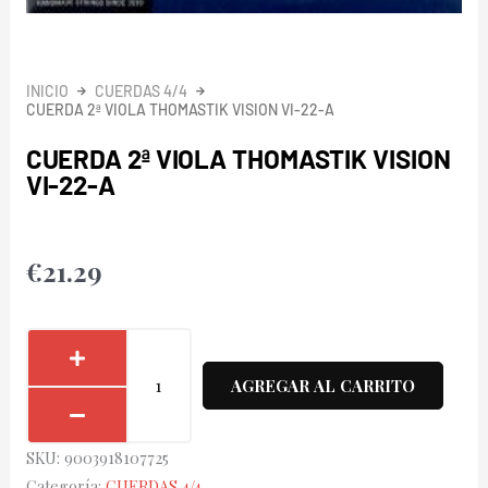
INICIO
CUERDAS 4/4
CUERDA 2ª VIOLA THOMASTIK VISION VI-22-A
CUERDA 2ª VIOLA THOMASTIK VISION
VI-22-A
€
21.29
Cuerda
2ª
AGREGAR AL CARRITO
Viola
Thomastik
SKU:
9003918107725
Vision
Categoría:
CUERDAS 4/4