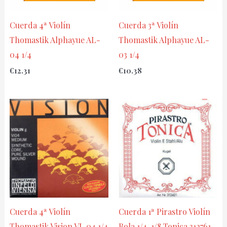
Cuerda 4ª Violín
Cuerda 3ª Violín
Thomastik Alphayue AL-
Thomastik Alphayue AL-
04 1/4
03 1/4
€
12.31
€
10.38
Cuerda 4ª Violín
Cuerda 1ª Pirastro Violín
Thomastik Vision VI-04 1/4
Bola 1/4-1/8 Tonica 312761