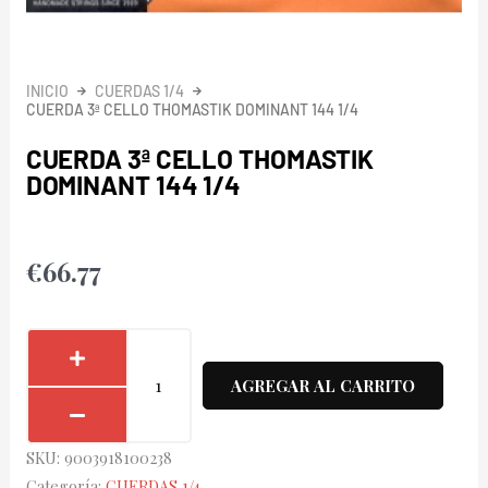
INICIO
CUERDAS 1/4
CUERDA 3ª CELLO THOMASTIK DOMINANT 144 1/4
CUERDA 3ª CELLO THOMASTIK
DOMINANT 144 1/4
€
66.77
Cuerda
3ª
AGREGAR AL CARRITO
Cello
Thomastik
SKU:
9003918100238
Dominant
Categoría:
CUERDAS 1/4