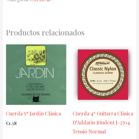
877-
MT
cantidad
Productos relacionados
Cuerda 5ª Jardín Clásica
Cuerda 4ª Guitarra Clásica
D’Addario Student J-2704
€
1.58
Tensió Normal