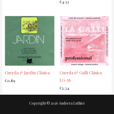
€
4.32
Cuerda 1ª Jardín Clásica
Cuerda 6ª Galli Clásica
LG-56
€
0.89
€
2.34
Copyright © 2026 Andorra Luthier