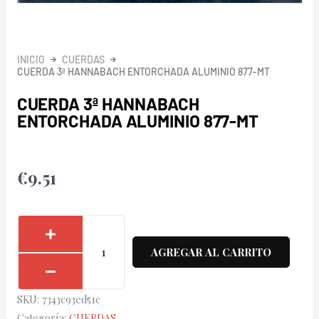
INICIO
CUERDAS
CUERDA 3ª HANNABACH ENTORCHADA ALUMINIO 877-MT
CUERDA 3ª HANNABACH
ENTORCHADA ALUMINIO 877-MT
€
9.51
Cuerda
3ª
AGREGAR AL CARRITO
Hannabach
Entorchada
SKU:
7343c93ed51c
Aluminio
Categoría:
CUERDAS