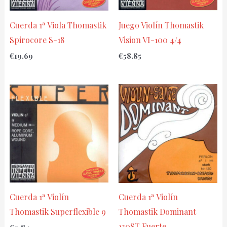
Cuerda 1ª Viola Thomastik
Juego Violín Thomastik
Spirocore S-18
Vision VI-100 4/4
€
19.69
€
58.85
Cuerda 1ª Violín
Cuerda 1ª Violín
Thomastik Superflexible 9
Thomastik Dominant
130ST Fuerte