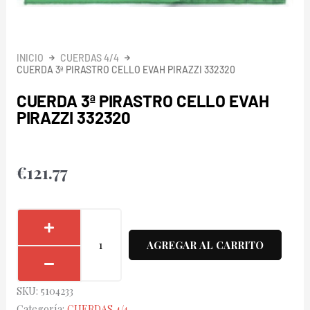
INICIO
CUERDAS 4/4
CUERDA 3ª PIRASTRO CELLO EVAH PIRAZZI 332320
CUERDA 3ª PIRASTRO CELLO EVAH
PIRAZZI 332320
€
121.77
Cuerda
3ª
AGREGAR AL CARRITO
Pirastro
Cello
SKU:
5104233
Evah
Categoría:
CUERDAS 4/4