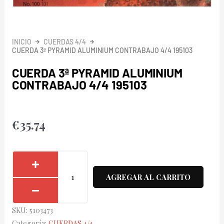
INICIO
CUERDAS 4/4
CUERDA 3ª PYRAMID ALUMINIUM CONTRABAJO 4/4 195103
CUERDA 3ª PYRAMID ALUMINIUM
CONTRABAJO 4/4 195103
€
35.74
Cuerda
3ª
AGREGAR AL CARRITO
Pyramid
Aluminium
SKU:
5103473
Contrabajo
Categoría:
CUERDAS 4/4