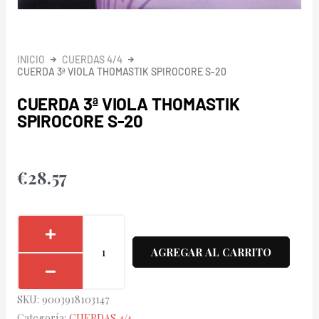
INICIO
CUERDAS 4/4
CUERDA 3ª VIOLA THOMASTIK SPIROCORE S-20
CUERDA 3ª VIOLA THOMASTIK
SPIROCORE S-20
€
28.57
Cuerda
3ª
AGREGAR AL CARRITO
Viola
Thomastik
SKU:
9003918103147
Spirocore
Categoría:
CUERDAS 4/4