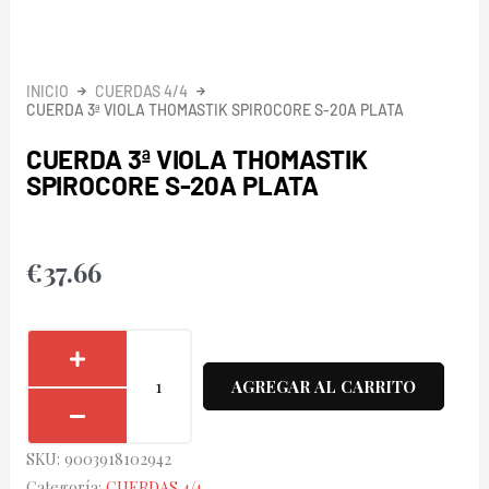
INICIO
CUERDAS 4/4
CUERDA 3ª VIOLA THOMASTIK SPIROCORE S-20A PLATA
CUERDA 3ª VIOLA THOMASTIK
SPIROCORE S-20A PLATA
€
37.66
Cuerda
3ª
AGREGAR AL CARRITO
Viola
Thomastik
SKU:
9003918102942
Spirocore
Categoría:
CUERDAS 4/4