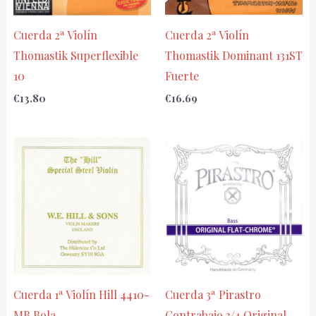
Cuerda 2ª Violín
Cuerda 2ª Violín
Thomastik Superflexible
Thomastik Dominant 131ST
10
Fuerte
€
13.80
€
16.69
Cuerda 1ª Violín Hill 4410-
Cuerda 3ª Pirastro
MB Bola
Contrabajo 3/4 Original