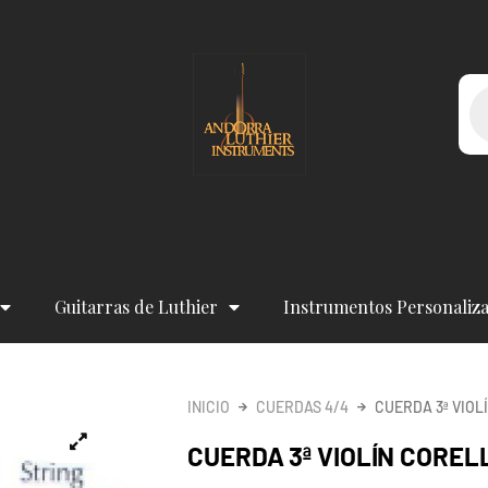
Bú
de
pr
Guitarras de Luthier
Instrumentos Personaliz
INICIO
CUERDAS 4/4
CUERDA 3ª VIOL
CUERDA 3ª VIOLÍN COREL