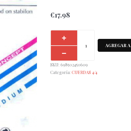
€
17.98
Cuerda
3ª
AGREGAR A
Violín
Corelli
SKU:
698502450609
Crystal
Categoría:
CUERDAS 4/4
703-
M
cantidad