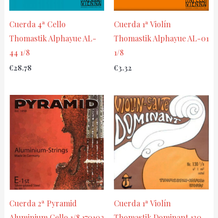
Cuerda 4ª Cello
Cuerda 1ª Violín
Thomastik Alphayue AL-
Thomastik Alphayue AL-01
44 1/8
1/8
€
28.78
€
3.32
Cuerda 2ª Pyramid
Cuerda 1ª Violín
Aluminium Cello 1/8 170102
Thomastik Dominant 130