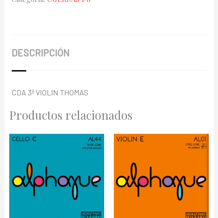
132
1/8
cantidad
DESCRIPCIÓN
CDA 3ª VIOLIN THOMAS
Productos relacionados