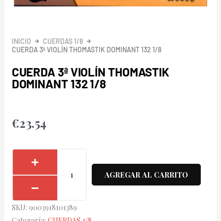
INICIO
CUERDAS 1/8
CUERDA 3ª VIOLÍN THOMASTIK DOMINANT 132 1/8
CUERDA 3ª VIOLÍN THOMASTIK
DOMINANT 132 1/8
€
23.54
Cuerda
3ª
AGREGAR AL CARRITO
Violín
Thomastik
SKU:
9003918101389
Dominant
Categoría:
CUERDAS 1/8